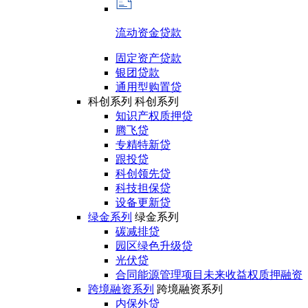
流动资金贷款
固定资产贷款
银团贷款
通用型购置贷
科创系列
科创系列
知识产权质押贷
腾飞贷
专精特新贷
跟投贷
科创领先贷
科技担保贷
设备更新贷
绿金系列
绿金系列
碳减排贷
园区绿色升级贷
光伏贷
合同能源管理项目未来收益权质押融资
跨境融资系列
跨境融资系列
内保外贷