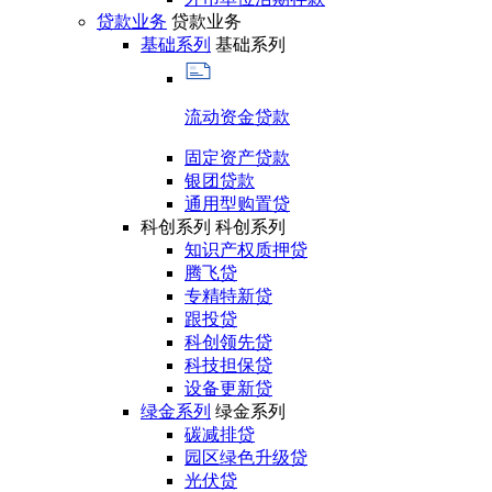
贷款业务
贷款业务
基础系列
基础系列
流动资金贷款
固定资产贷款
银团贷款
通用型购置贷
科创系列
科创系列
知识产权质押贷
腾飞贷
专精特新贷
跟投贷
科创领先贷
科技担保贷
设备更新贷
绿金系列
绿金系列
碳减排贷
园区绿色升级贷
光伏贷