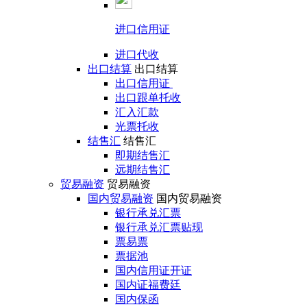
进口信用证
进口代收
出口结算
出口结算
出口信用证
出口跟单托收
汇入汇款
光票托收
结售汇
结售汇
即期结售汇
远期结售汇
贸易融资
贸易融资
国内贸易融资
国内贸易融资
银行承兑汇票
银行承兑汇票贴现
票易票
票据池
国内信用证开证
国内证福费廷
国内保函