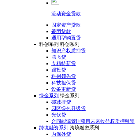
流动资金贷款
固定资产贷款
银团贷款
通用型购置贷
科创系列
科创系列
知识产权质押贷
腾飞贷
专精特新贷
跟投贷
科创领先贷
科技担保贷
设备更新贷
绿金系列
绿金系列
碳减排贷
园区绿色升级贷
光伏贷
合同能源管理项目未来收益权质押融资
跨境融资系列
跨境融资系列
内保外贷