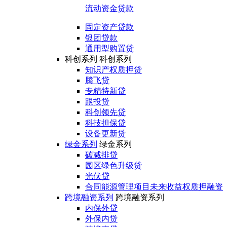
流动资金贷款
固定资产贷款
银团贷款
通用型购置贷
科创系列
科创系列
知识产权质押贷
腾飞贷
专精特新贷
跟投贷
科创领先贷
科技担保贷
设备更新贷
绿金系列
绿金系列
碳减排贷
园区绿色升级贷
光伏贷
合同能源管理项目未来收益权质押融资
跨境融资系列
跨境融资系列
内保外贷
外保内贷