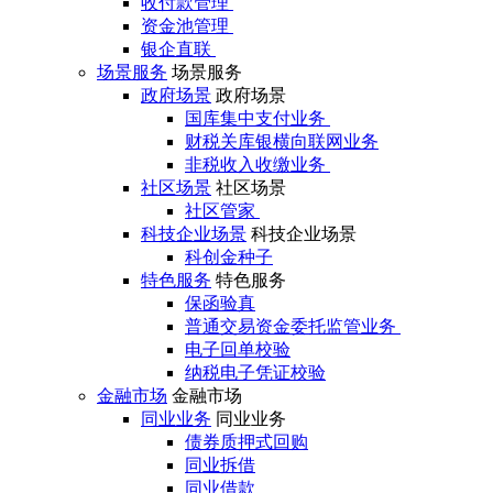
收付款管理
资金池管理
银企直联
场景服务
场景服务
政府场景
政府场景
国库集中支付业务
财税关库银横向联网业务
非税收入收缴业务
社区场景
社区场景
社区管家
科技企业场景
科技企业场景
科创金种子
特色服务
特色服务
保函验真
普通交易资金委托监管业务
电子回单校验
纳税电子凭证校验
金融市场
金融市场
同业业务
同业业务
债券质押式回购
同业拆借
同业借款