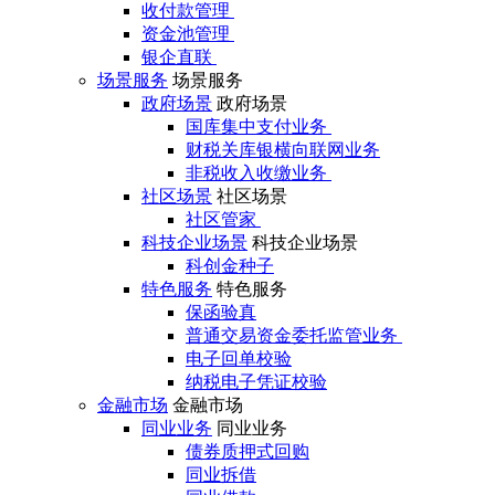
收付款管理
资金池管理
银企直联
场景服务
场景服务
政府场景
政府场景
国库集中支付业务
财税关库银横向联网业务
非税收入收缴业务
社区场景
社区场景
社区管家
科技企业场景
科技企业场景
科创金种子
特色服务
特色服务
保函验真
普通交易资金委托监管业务
电子回单校验
纳税电子凭证校验
金融市场
金融市场
同业业务
同业业务
债券质押式回购
同业拆借