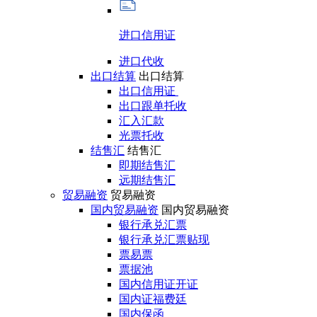
进口信用证
进口代收
出口结算
出口结算
出口信用证
出口跟单托收
汇入汇款
光票托收
结售汇
结售汇
即期结售汇
远期结售汇
贸易融资
贸易融资
国内贸易融资
国内贸易融资
银行承兑汇票
银行承兑汇票贴现
票易票
票据池
国内信用证开证
国内证福费廷
国内保函