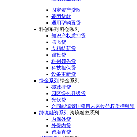
固定资产贷款
银团贷款
通用型购置贷
科创系列
科创系列
知识产权质押贷
腾飞贷
专精特新贷
跟投贷
科创领先贷
科技担保贷
设备更新贷
绿金系列
绿金系列
碳减排贷
园区绿色升级贷
光伏贷
合同能源管理项目未来收益权质押融资
跨境融资系列
跨境融资系列
内保外贷
外保内贷
跨境直贷