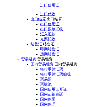
进口信用证
进口代收
出口结算
出口结算
出口信用证
出口跟单托收
汇入汇款
光票托收
结售汇
结售汇
即期结售汇
远期结售汇
贸易融资
贸易融资
国内贸易融资
国内贸易融资
银行承兑汇票
银行承兑汇票贴现
票易票
票据池
国内信用证开证
国内证福费廷
国内保函
国内保理