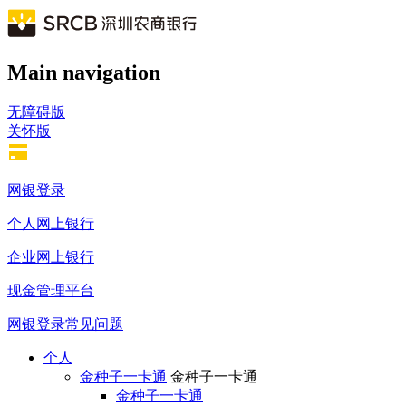
跳
转
到
Main navigation
主
要
内
无障碍版
容
关怀版
网银登录
个人网上银行
企业网上银行
现金管理平台
网银登录常见问题
个人
金种子一卡通
金种子一卡通
金种子一卡通