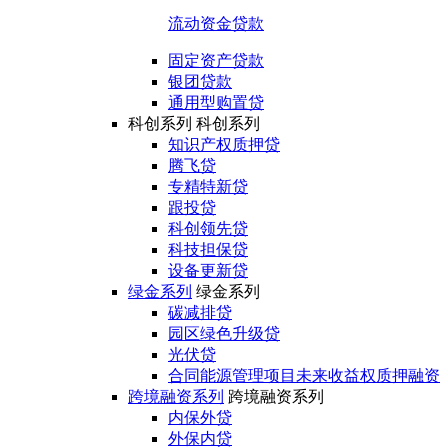
流动资金贷款
固定资产贷款
银团贷款
通用型购置贷
科创系列
科创系列
知识产权质押贷
腾飞贷
专精特新贷
跟投贷
科创领先贷
科技担保贷
设备更新贷
绿金系列
绿金系列
碳减排贷
园区绿色升级贷
光伏贷
合同能源管理项目未来收益权质押融资
跨境融资系列
跨境融资系列
内保外贷
外保内贷