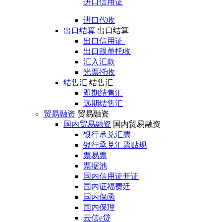
进口信用证
进口代收
出口结算
出口结算
出口信用证
出口跟单托收
汇入汇款
光票托收
结售汇
结售汇
即期结售汇
远期结售汇
贸易融资
贸易融资
国内贸易融资
国内贸易融资
银行承兑汇票
银行承兑汇票贴现
票易票
票据池
国内信用证开证
国内证福费廷
国内保函
国内保理
云信e贷