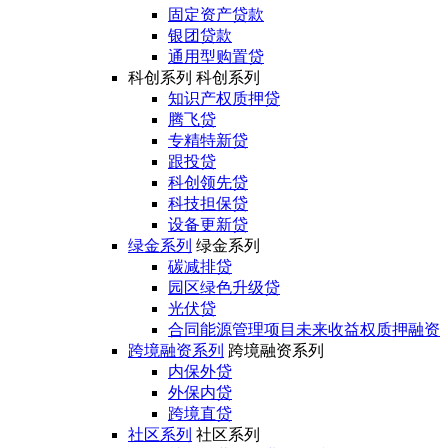
固定资产贷款
银团贷款
通用型购置贷
科创系列
科创系列
知识产权质押贷
腾飞贷
专精特新贷
跟投贷
科创领先贷
科技担保贷
设备更新贷
绿金系列
绿金系列
碳减排贷
园区绿色升级贷
光伏贷
合同能源管理项目未来收益权质押融资
跨境融资系列
跨境融资系列
内保外贷
外保内贷
跨境直贷
社区系列
社区系列