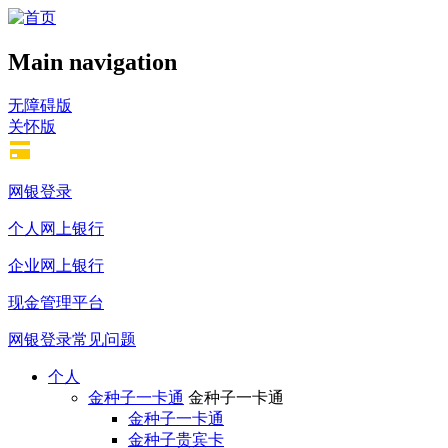
跳
转
Main navigation
到
主
要
无障碍版
内
关怀版
容
网银登录
个人网上银行
企业网上银行
现金管理平台
网银登录常见问题
个人
金种子一卡通
金种子一卡通
金种子一卡通
金种子贵宾卡