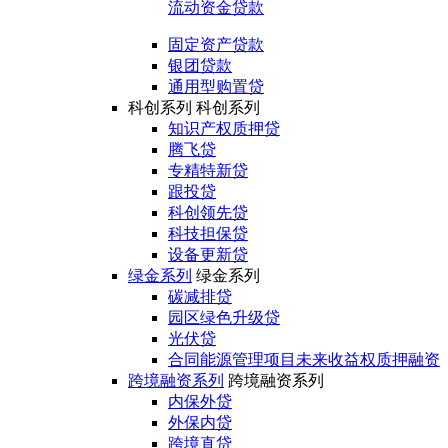
流动资金贷款
固定资产贷款
银团贷款
通用型购置贷
科创系列
科创系列
知识产权质押贷
腾飞贷
专精特新贷
跟投贷
科创领先贷
科技担保贷
设备更新贷
绿金系列
绿金系列
碳减排贷
园区绿色升级贷
光伏贷
合同能源管理项目未来收益权质押融资
跨境融资系列
跨境融资系列
内保外贷
外保内贷
跨境直贷