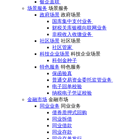
银企直联
场景服务
场景服务
政府场景
政府场景
国库集中支付业务
财税关库银横向联网业务
非税收入收缴业务
社区场景
社区场景
社区管家
科技企业场景
科技企业场景
科创金种子
特色服务
特色服务
保函验真
普通交易资金委托监管业务
电子回单校验
纳税电子凭证校验
金融市场
金融市场
同业业务
同业业务
债券质押式回购
同业拆借
同业借款
同业存款
同业存单发行