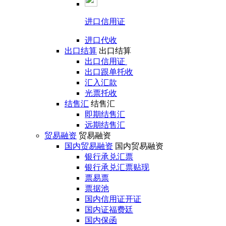
进口信用证
进口代收
出口结算
出口结算
出口信用证
出口跟单托收
汇入汇款
光票托收
结售汇
结售汇
即期结售汇
远期结售汇
贸易融资
贸易融资
国内贸易融资
国内贸易融资
银行承兑汇票
银行承兑汇票贴现
票易票
票据池
国内信用证开证
国内证福费廷
国内保函