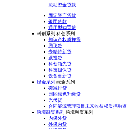
流动资金贷款
固定资产贷款
银团贷款
通用型购置贷
科创系列
科创系列
知识产权质押贷
腾飞贷
专精特新贷
跟投贷
科创领先贷
科技担保贷
设备更新贷
绿金系列
绿金系列
碳减排贷
园区绿色升级贷
光伏贷
合同能源管理项目未来收益权质押融资
跨境融资系列
跨境融资系列
内保外贷
外保内贷