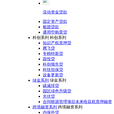
流动资金贷款
固定资产贷款
银团贷款
通用型购置贷
科创系列
科创系列
知识产权质押贷
腾飞贷
专精特新贷
跟投贷
科创领先贷
科技担保贷
设备更新贷
绿金系列
绿金系列
碳减排贷
园区绿色升级贷
光伏贷
合同能源管理项目未来收益权质押融资
跨境融资系列
跨境融资系列
内保外贷