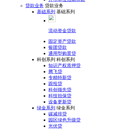
贷款业务
贷款业务
基础系列
基础系列
流动资金贷款
固定资产贷款
银团贷款
通用型购置贷
科创系列
科创系列
知识产权质押贷
腾飞贷
专精特新贷
跟投贷
科创领先贷
科技担保贷
设备更新贷
绿金系列
绿金系列
碳减排贷
园区绿色升级贷
光伏贷