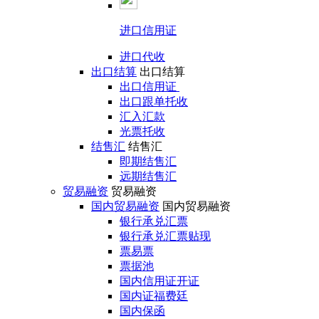
进口信用证
进口代收
出口结算
出口结算
出口信用证
出口跟单托收
汇入汇款
光票托收
结售汇
结售汇
即期结售汇
远期结售汇
贸易融资
贸易融资
国内贸易融资
国内贸易融资
银行承兑汇票
银行承兑汇票贴现
票易票
票据池
国内信用证开证
国内证福费廷
国内保函