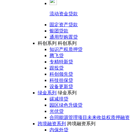
流动资金贷款
固定资产贷款
银团贷款
通用型购置贷
科创系列
科创系列
知识产权质押贷
腾飞贷
专精特新贷
跟投贷
科创领先贷
科技担保贷
设备更新贷
绿金系列
绿金系列
碳减排贷
园区绿色升级贷
光伏贷
合同能源管理项目未来收益权质押融资
跨境融资系列
跨境融资系列
内保外贷