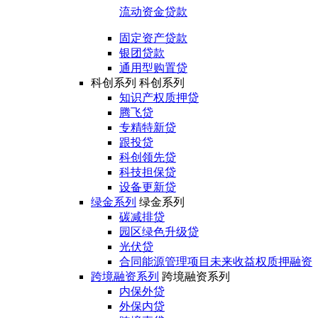
流动资金贷款
固定资产贷款
银团贷款
通用型购置贷
科创系列
科创系列
知识产权质押贷
腾飞贷
专精特新贷
跟投贷
科创领先贷
科技担保贷
设备更新贷
绿金系列
绿金系列
碳减排贷
园区绿色升级贷
光伏贷
合同能源管理项目未来收益权质押融资
跨境融资系列
跨境融资系列
内保外贷
外保内贷