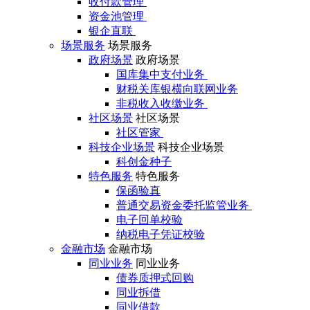
收付款管理
资金池管理
银企直联
场景服务
场景服务
政府场景
政府场景
国库集中支付业务
财税关库银横向联网业务
非税收入收缴业务
社区场景
社区场景
社区管家
科技企业场景
科技企业场景
科创金种子
特色服务
特色服务
保函验真
普通交易资金委托监管业务
电子回单校验
纳税电子凭证校验
金融市场
金融市场
同业业务
同业业务
债券质押式回购
同业拆借
同业借款